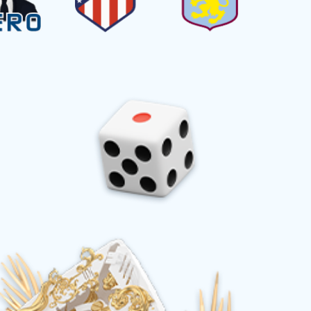
八强
斯斯坦队，凭借两胜一
次从亚洲杯小组赛突
为中国足球的未来点燃