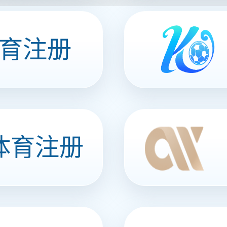
多来自国内职业俱乐部青训梯队和海外留洋小将，如艾菲尔丁、
经验。他们的表现证明，持续深耕青训、鼓励球员走出去的路径
一次成绩上的突破，更向外界传递了一个积极信号：只要坚持长
全有能力在亚洲舞台竞争。
挑战强敌，重在历练成长
线，球队将在四分之一决赛中面对实力强劲的韩国队或沙特队。
强队处于下风，但足球的魅力正在于不确定性。对于这批年轻球
会。无论结果如何，球队已完成了从“小组出线”到“争取更好成
和鼓励，而非施加过大压力。U20国青小组出线已经证明了他
为这批球员的成长积累关键经验，也为中国足球的长期复兴奠定