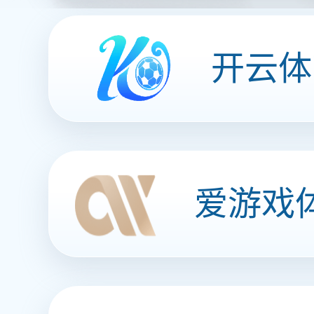
支U20国青的成员大
或海外联赛积累了一定
国青小组出线不仅是
国足球的年轻力量完
八强展望：
随着U20国青小组出
青对这两支亚洲传统
战，也是宝贵的历练机
媒体应当给予更多耐心
赛，无论胜负，都将