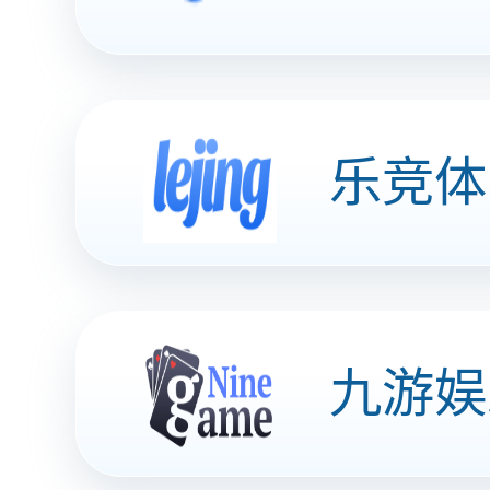
推荐网站
爱游戏平台
体育下注平台
奇异果下载
爱游戏下载
博业体育下载
乐鱼线上平台(集团)官方网站
App下载
关于我们
隐私政策
合作条款
网站地图