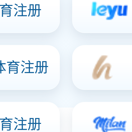
#3
#
挪威有能力进世界杯
深圳马可波罗沈梓捷与顾全互
相指责
-03
推荐
2026-07-28
推荐